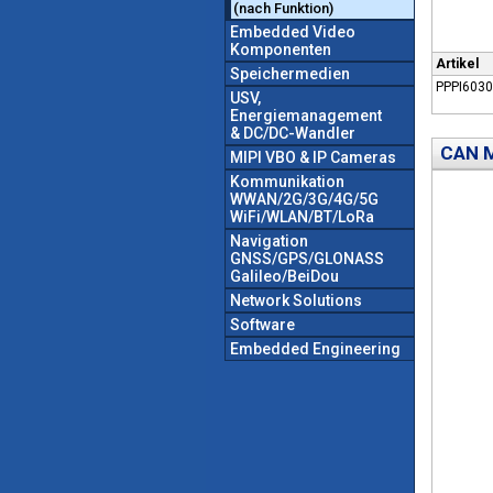
(nach Funktion)
Embedded Video
Komponenten
Artikel
Speichermedien
PPPI6030
USV,
Energiemanagement
& DC/DC-Wandler
CAN M
MIPI VBO & IP Cameras
Kommunikation
WWAN/2G/3G/4G/5G
WiFi/WLAN/BT/LoRa
Navigation
GNSS/GPS/GLONASS
Galileo/BeiDou
Network Solutions
Software
Embedded Engineering