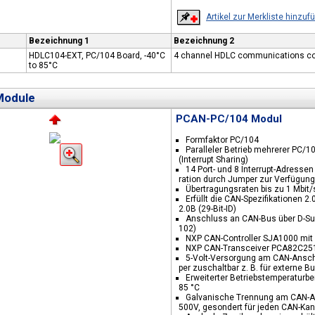
Artikel zur Merkliste hinzuf
Bezeichnung 1
Bezeichnung 2
HDLC104-EXT, PC/104 Board, -40°C
4 channel HDLC communications con
to 85°C
odule
PCAN-PC/104 Modul
Formfaktor PC/104
Paralleler Betrieb mehrerer PC/1
(Interrupt Sharing)
14 Port- und 8 Interrupt-Adressen
ration durch Jumper zur Verfügung
Übertragungsraten bis zu 1 Mbit/
Erfüllt die CAN-Spezifikationen 2.
2.0B (29-Bit-ID)
Anschluss an CAN-Bus über D-Sub
102)
NXP CAN-Controller SJA1000 mit
NXP CAN-Transceiver PCA82C25
5-Volt-Versorgung am CAN-Ansch
per zuschaltbar z. B. für externe B
Erweiterter Betriebstemperaturbe
85 °C
Galvanische Trennung am CAN-A
500V, gesondert für jeden CAN-Kana