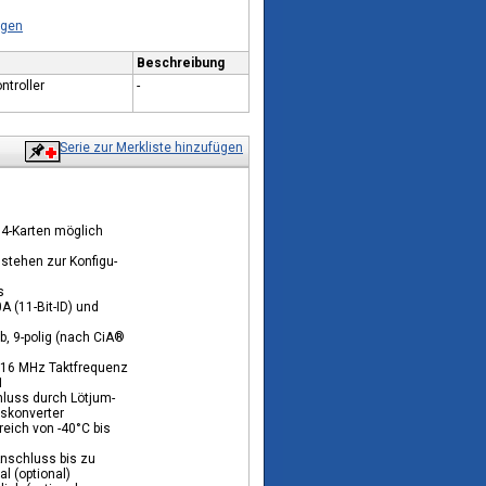
ügen
Beschreibung
troller
-
Serie zur Merkliste hinzufügen
04-Karten möglich
 stehen zur Konfigu-
s
0A (11-Bit-ID) und
, 9-polig (nach CiA®
 16 MHz Taktfrequenz
1
luss durch Lötjum-
uskonverter
reich von -40°C bis
nschluss bis zu
l (optional)