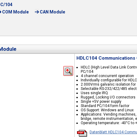
C/104
COM Module
CAN Module
Module
HDLC104 Communications C
HDLC (High Level Data Link Contr
PC/104
4 channel concurrent operation
Individually configurable for HD
2.000Vrms galvanic isolation for
Selectable RS-232/422/485 electr
Uses single IRQ
Rugged, Locking I/O connectors
Single +5V power supply
Standard PC/104 form factor
OS Support: Windows and Linux
Applications: Vending machines, 
bridge, remote instrumentation, 
Operating temperature: -40°C to 
Datenblatt HDLC104 Commun