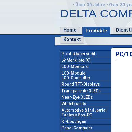
• Über 30 Jahre • Over 30 yea
Home
Dienst
Produkte
Kontakt
PC/1
Produktübersicht
Merkliste
(0)
...
LCD-Monitore
LCD-Module
LCD-Controller
Round TFT-Displays
Transparente OLEDs
Near-Eye OLEDs
Whiteboards
Automotive & Industrial
Fanless Box-PC
KI-Lösungen
Panel Computer