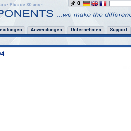
0
rs • Plus de 30 ans •
leistungen
Anwendungen
Unternehmen
Support
04