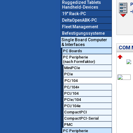
Ruggedized Tablets
P
Handheld-Devices
19" Rack-PC
DeltaOpenABK-PC
Fleet Management
Befestigungssysteme
Single Board Computer
& Interfaces
COM 
PC Boards
PC Peripherie
(nach Formfaktor)
MiniPCIe
PCIe
PC/104
PC/104+
PCI/104
PCIe/104
PCI/104e
CompactPCI
CompactPCI-Serial
PMC
PC Peripherie