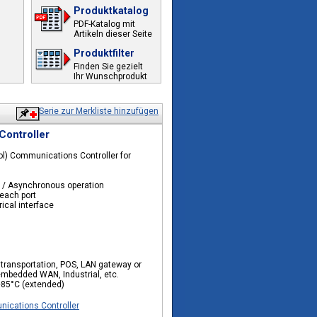
Produktkatalog
PDF-Katalog mit
Artikeln dieser Seite
Produktfilter
Finden Sie gezielt
Ihr Wunschprodukt
Serie zur Merkliste hinzufügen
ontroller
ol) Communications Controller for
LC / Asynchronous operation
 each port
ical interface
transportation, POS, LAN gateway or
embedded WAN, Industrial, etc.
+85°C (extended)
ications Controller