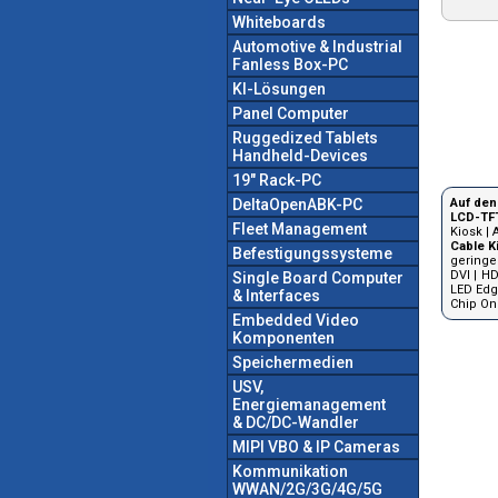
Whiteboards
Automotive & Industrial
Fanless Box-PC
KI-Lösungen
Panel Computer
Ruggedized Tablets
Handheld-Devices
19" Rack-PC
DeltaOpenABK-PC
Auf den
LCD-TF
Fleet Management
Kiosk
|
Cable K
Befestigungssysteme
geringe
DVI
|
HD
Single Board Computer
LED Edg
& Interfaces
Chip On
Embedded Video
Komponenten
Speichermedien
USV,
Energiemanagement
& DC/DC-Wandler
MIPI VBO & IP Cameras
Kommunikation
WWAN/2G/3G/4G/5G