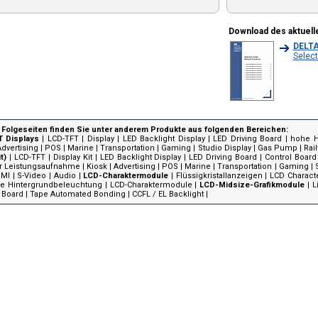
Download des aktuell
DELT
Select
 Folgeseiten finden Sie unter anderem Produkte aus folgenden Bereichen:
T Displays
|
LCD-TFT
|
Display
|
LED Backlight Display
|
LED Driving Board
|
hohe H
Advertising
|
POS
|
Marine
|
Transportation
|
Gaming
|
Studio Display
|
Gas Pump
|
Rai
it)
|
LCD-TFT
|
Display Kit
|
LED Backlight Display
|
LED Driving Board
|
Control Board
r Leistungsaufnahme
|
Kiosk
|
Advertising
|
POS
|
Marine
|
Transportation
|
Gaming
|
MI
|
S-Video
|
Audio
|
LCD-Charaktermodule
|
Flüssigkristallanzeigen
|
LCD Charac
e Hintergrundbeleuchtung
|
LCD-Charaktermodule
|
LCD-Midsize-Grafikmodule
|
L
 Board
|
Tape Automated Bonding
|
CCFL / EL Backlight
|