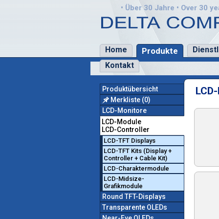
• Über 30 Jahre • Over 30 yea
Home
Dienst
Produkte
Kontakt
Produktübersicht
LCD-
Merkliste
(0)
LCD-Monitore
LCD-Module
LCD-Controller
LCD-TFT Displays
LCD-TFT Kits (Display +
Controller + Cable Kit)
LCD-Charaktermodule
LCD-Midsize-
Grafikmodule
Round TFT-Displays
Transparente OLEDs
Near-Eye OLEDs