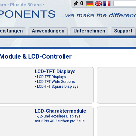
0
rs • Plus de 30 ans •
leistungen
Anwendungen
Unternehmen
Support
Module & LCD-Controller
LCD-TFT Displays
• LCD-TFT Displays
• LCD-TFT Wide Screens
• LCD-TFT Square Displays
LCD-Charaktermodule
1-, 2- und 4-zeilige Displays
mit 8 bis 40 Zeichen pro Zeile