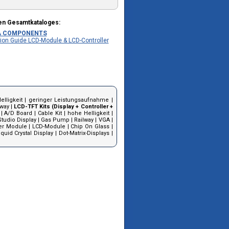
en Gesamtkataloges:
A COMPONENTS
ion Guide LCD-Module & LCD-Controller
elligkeit
|
geringer Leistungsaufnahme
|
lway
|
LCD-TFT Kits (Display + Controller +
|
A/D Board
|
Cable Kit
|
hohe Helligkeit
|
Studio Display
|
Gas Pump
|
Railway
|
VGA
|
ter Module
|
LCD-Module
|
Chip On Glass
|
iquid Crystal Display
|
Dot-Matrix-Displays
|