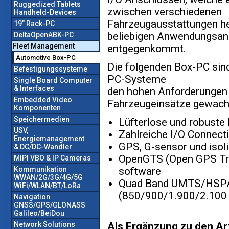
Ruggedized Tablets
zwischen verschiedenen
Handheld-Devices
Fahrzeugausstattungen he
19" Rack-PC
beliebigen Anwendungsa
DeltaOpenABK-PC
Fleet Management
entgegenkommt.
Automotive Box-PC
Die folgenden Box-PC sin
Befestigungssysteme
PC-Systeme
Single Board Computer
& Interfaces
den hohen Anforderungen
Embedded Video
Fahrzeugeinsätze gewach
Komponenten
Speichermedien
Lüfterlose und robuste
USV,
Zahlreiche I/O Connect
Energiemanagement
GPS, G-sensor und isol
& DC/DC-Wandler
OpenGTS (Open GPS Tr
MIPI VBO & IP Cameras
Kommunikation
software
WWAN/2G/3G/4G/5G
Quad Band UMTS/HSP
WiFi/WLAN/BT/LoRa
(850/900/1.900/2.100
Navigation
GNSS/GPS/GLONASS
Galileo/BeiDou
Network Solutions
Als Ergänzung zu den Art