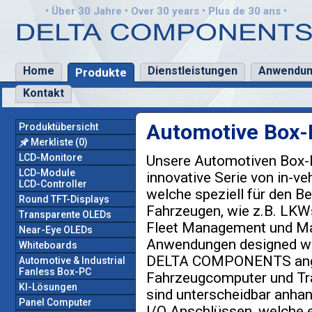
• Über 30 Jahre • Over 30 years • Plus de 30 ans •
Home
Dienstleistungen
Anwendu
Produkte
Kontakt
Automotive Box
Produktübersicht
Merkliste
(0)
LCD-Monitore
Unsere Automotiven Box-P
LCD-Module
innovative Serie von in-ve
LCD-Controller
welche speziell für den Be
Round TFT-Displays
Fahrzeugen, wie z.B. LKW
Transparente OLEDs
Fleet Management und Ma
Near-Eye OLEDs
Anwendungen designed wu
Whiteboards
DELTA COMPONENTS ang
Automotive & Industrial
Fanless Box-PC
Fahrzeugcomputer und Tr
KI-Lösungen
sind unterscheidbar anhan
Panel Computer
I/O Anschlüssen, welche e