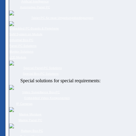
Artificial Intelligence
Automotive Panel PC
Tablet-PC für raue Umgebungsbedingungen
Embedded PC-Boards & Peripherie
SoM System on Module
Industrial Box-PC
Panel PC Solutions
Monitor Solutions
LCD Module
Special Panel-PC Solutions
Special Box-PC Solutions
Special solutions for special requirements:
Video Surveillance Box-PC
Embedded Video Komponenten
IP Cameras
Marine Monitore
Marine Panel PC
Railway Box-PC