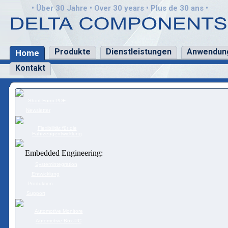
• Über 30 Jahre • Over 30 years • Plus de 30 ans •
Produkte
Dienstleistungen
Anwendun
Home
Kontakt
Short Form PDF
Newsletter
Flexibilität für die
Fahrzeugentwicklung
Embedded Engineering:
Systemintegration
Entwicklung
Produktion
Support
Automotive Monitore
Automotive Box-PC