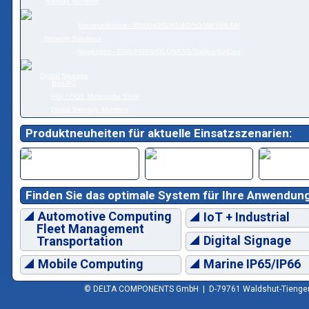
Railway Monitore
Kommunikation - WWAN/2G/3G/4G/5G/WiFi/WLAN
Network Solutions
Navigation - GNSS/GPS/GLONASS/Galileo/BeiDou
Digital Signage
Box-PC
POI / POS Multimedia Stele
Digital Signage Monitors
Produktneuheiten für aktuelle Einsatzszenarien:
Finden Sie das optimale System für Ihre Anwendung
Automotive Computing
IoT + Industrial
Fleet Management
Digital Signage
Transportation
Mobile Computing
Marine IP65/IP66
© DELTA COMPONENTS GmbH | D-79761 Waldshut-Tiengen 