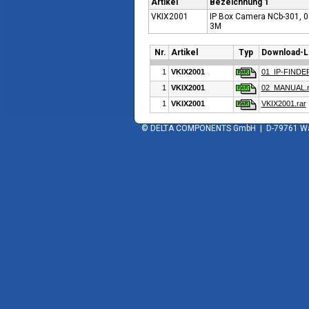
Artikel
Bezeichnung 1
VKIX2001
IP Box Camera NCb-301, 0°
3M
Nr.
Artikel
Typ
Download-L
1
VKIX2001
01_IP-FINDER
1
VKIX2001
02_MANUAL.r
1
VKIX2001
VKIX2001.rar
© DELTA COMPONENTS GmbH | D-79761 Wald