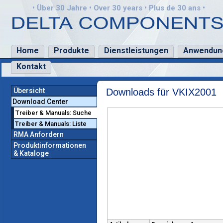
• Über 30 Jahre • Over 30 years • Plus de 30 ans •
Home
Produkte
Dienstleistungen
Anwendun
Kontakt
Übersicht
Downloads für VKIX2001
Download Center
Treiber & Manuals: Suche
Treiber & Manuals: Liste
RMA Anfordern
Produktinformationen
& Kataloge