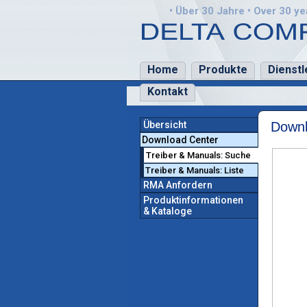
• Über 30 Jahre • Over 30 yea
Home
Produkte
Dienstl
Kontakt
Übersicht
Downl
Download Center
Treiber & Manuals: Suche
Treiber & Manuals: Liste
RMA Anfordern
Produktinformationen
& Kataloge