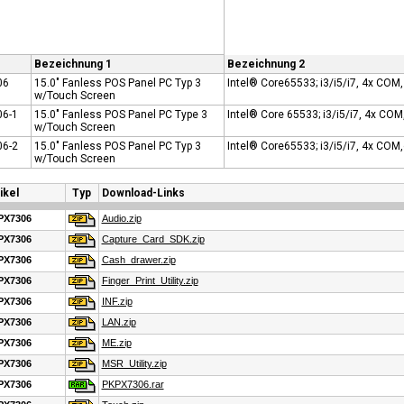
Bezeichnung 1
Bezeichnung 2
06
15.0" Fanless POS Panel PC Typ 3
Intel® Core65533; i3/i5/i7, 4x COM,
w/Touch Screen
6-1
15.0" Fanless POS Panel PC Type 3
Intel® Core 65533; i3/i5/i7, 4x COM, 
w/Touch Screen
6-2
15.0" Fanless POS Panel PC Typ 3
Intel® Core65533; i3/i5/i7, 4x COM,c
w/Touch Screen
ikel
Typ
Download-Links
PX7306
Audio.zip
PX7306
Capture_Card_SDK.zip
PX7306
Cash_drawer.zip
PX7306
Finger_Print_Utility.zip
PX7306
INF.zip
PX7306
LAN.zip
PX7306
ME.zip
PX7306
MSR_Utility.zip
PX7306
PKPX7306.rar