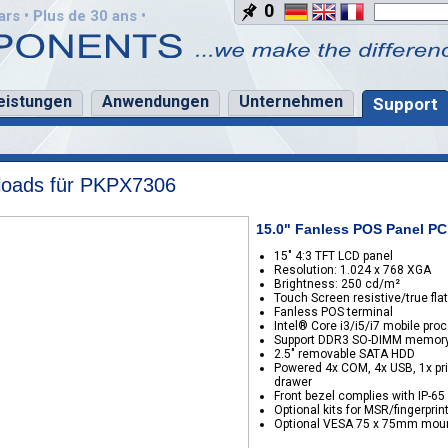
0
rs • Plus de 30 ans •
eistungen
Anwendungen
Unternehmen
Support
oads für PKPX7306
15.0" Fanless POS Panel PC
15" 4:3 TFT LCD panel
Resolution: 1.024 x 768 XGA
Brightness: 250 cd/m²
Touch Screen resistive/true flat
Fanless POS terminal
Intel® Core i3/i5/i7 mobile pro
Support DDR3 SO-DIMM memor
2.5" removable SATA HDD
Powered 4x COM, 4x USB, 1x pri
drawer
Front bezel complies with IP-65
Optional kits for MSR/fingerpri
Optional VESA 75 x 75mm moun