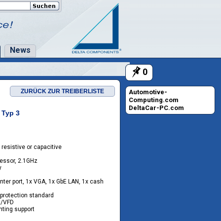
News
0
0
ZURÜCK ZUR TREIBERLISTE
Automotive-
Computing.com
DeltaCar-PC.com
 Typ 3
 resistive or capacitive
cessor, 2.1GHz
y
nter port, 1x VGA, 1x GbE LAN, 1x cash
 protection standard
nt/VFD
ting support