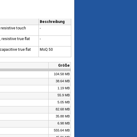
Beschreibung
 resistive touch
-
resistive true flat
-
apacitive true flat
MoQ 50
Größe
104.58 MB
38.64 MB
1.19 MB
55.9 MB
5.05 MB
82.68 MB
35.88 MB
6.98 MB
555.64 MB