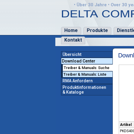
• Über 30 Jahre • Over 30 yea
Home
Produkte
Dienstl
Kontakt
Übersicht
Downl
Download Center
Treiber & Manuals: Suche
Treiber & Manuals: Liste
RMA Anfordern
Produktinformationen
& Kataloge
Artikel
PKDS40