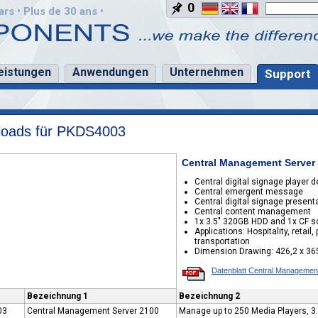
0
rs • Plus de 30 ans •
eistungen
Anwendungen
Unternehmen
Support
oads für PKDS4003
Central Management Server
Central digital signage playe
Central emergent message
Central digital signage present
Central content management
1x 3.5" 320GB HDD and 1x CF s
Applications: Hospitality, retai
transportation
Dimension Drawing: 426,2 x 36
Datenblatt Central Managemen
Bezeichnung 1
Bezeichnung 2
03
Central Management Server 2100
Manage up to 250 Media Players, 