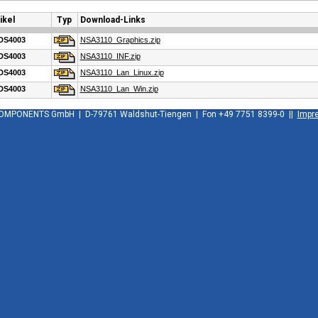
ikel
Typ
Download-Links
DS4003
NSA3110_Graphics.zip
DS4003
NSA3110_INF.zip
DS4003
NSA3110_Lan_Linux.zip
DS4003
NSA3110_Lan_Win.zip
OMPONENTS GmbH | D-79761 Waldshut-Tiengen | Fon +49 7751 8399-0 ||
Impr