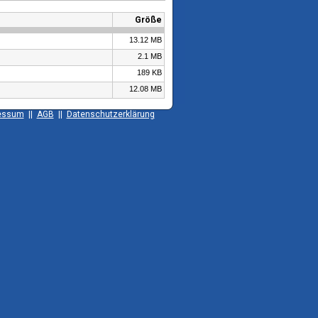
Größe
13.12 MB
2.1 MB
189 KB
12.08 MB
essum
||
AGB
||
Datenschutzerklärung