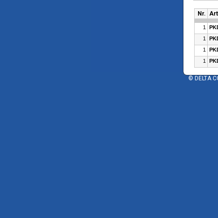
Nr.
Art
1
PK
1
PK
1
PK
1
PK
© DELTA C