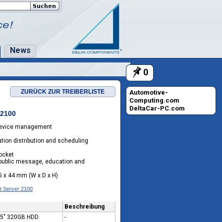
News
0
0
ZURÜCK ZUR TREIBERLISTE
Automotive-
Computing.com
DeltaCar-PC.com
 2100
r device management
ation distribution and scheduling
ocket
l, public message, education and
5 x 44 mm (W x D x H)
t Server 2100
Beschreibung
3.5" 320GB HDD
-