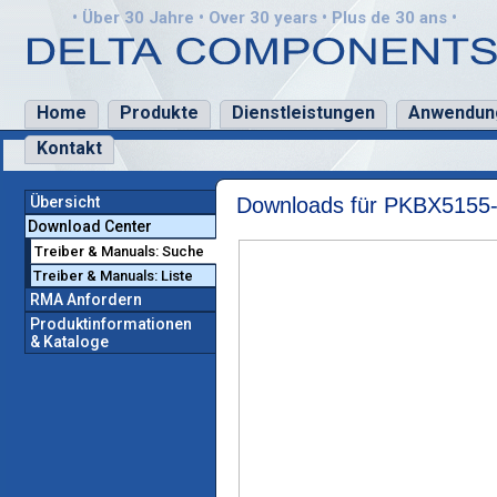
• Über 30 Jahre • Over 30 years • Plus de 30 ans •
Home
Produkte
Dienstleistungen
Anwendun
Kontakt
Übersicht
Downloads für PKBX5155
Download Center
Treiber & Manuals: Suche
Treiber & Manuals: Liste
RMA Anfordern
Produktinformationen
& Kataloge