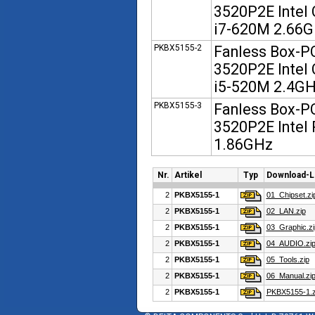
3520P2E Intel 
i7-620M 2.66
PKBX5155-2
Fanless Box-P
3520P2E Intel 
i5-520M 2.4G
PKBX5155-3
Fanless Box-P
3520P2E Intel
1.86GHz
Nr.
Artikel
Typ
Download-L
2
PKBX5155-1
01_Chipset.zi
2
PKBX5155-1
02_LAN.zip
2
PKBX5155-1
03_Graphic.zi
2
PKBX5155-1
04_AUDIO.zi
2
PKBX5155-1
05_Tools.zip
2
PKBX5155-1
06_Manual.zi
2
PKBX5155-1
PKBX5155-1.z