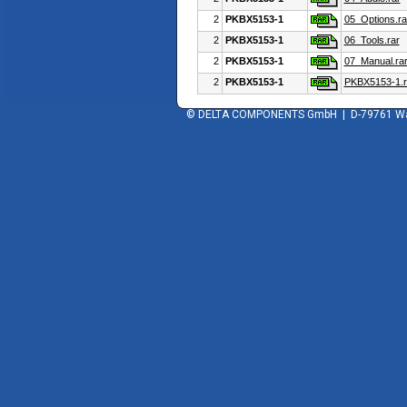
2
PKBX5153-1
05_Options.ra
2
PKBX5153-1
06_Tools.rar
2
PKBX5153-1
07_Manual.ra
2
PKBX5153-1
PKBX5153-1.r
© DELTA COMPONENTS GmbH | D-79761 Wald