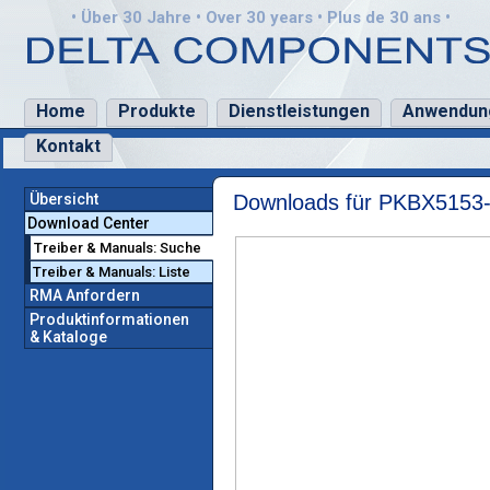
• Über 30 Jahre • Over 30 years • Plus de 30 ans •
Home
Produkte
Dienstleistungen
Anwendun
Kontakt
Übersicht
Downloads für PKBX5153
Download Center
Treiber & Manuals: Suche
Treiber & Manuals: Liste
RMA Anfordern
Produktinformationen
& Kataloge