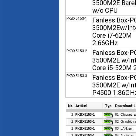
3500M2E Bare
w/o CPU
PKBX5153-1
Fanless Box-P
3500M2Ew/Int
Core i7-620M
2.66GHz
PKBX5153-2
Fanless Box-P
3500M2E w/Int
Core i5-520M 
PKBX5153-3
Fanless Box-P
3500M2E w/Int
P4500 1.86GH
Nr.
Artikel
Typ
Download-L
2
PKBX5153-1
01_Chipset.ra
2
PKBX5153-1
02_Graphic.ra
2
PKBX5153-1
03_LAN.rar
2
PKBX5153-1
04_Audio.rar